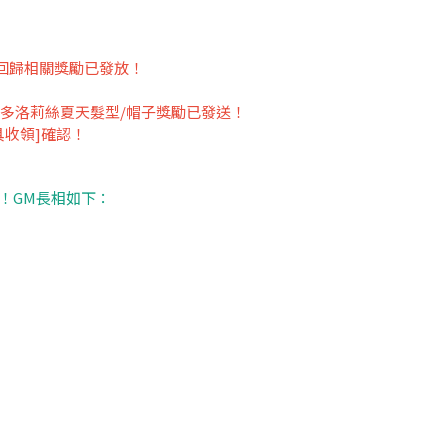
家之回歸相關獎勵已發放！
員多洛莉絲夏天髮型/帽子獎勵已發送！
具收領]確認！
！GM長相如下：