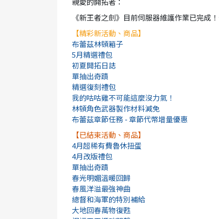
親愛的開拓者：
《新王者之劍》目前伺服器維護作業已完成！
【精彩新活動、商品】
布蕾茲林頓箱子
5月精選禮包
初夏開拓日誌
單抽出奇蹟
精選復刻禮包
我的咕咕雞不可能這麼沒力氣！
林頓角色武器製作材料減免
布蕾茲章節任務 - 章節代幣增量優惠
【已結束活動、商品】
4月超稀有費魯休扭蛋
4月改版禮包
單抽出奇蹟
春光明媚溫暖回歸
春風洋溢最強神曲
總督和海軍的特別補給
大地回春萬物復甦