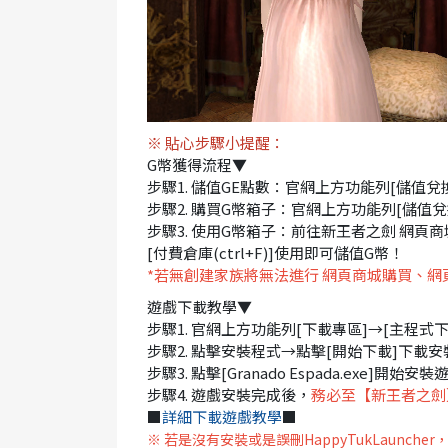
※ 貼心步驟小提醒：
G幣獲得流程▼
步驟1. 儲值GE點數：官網上方功能列[儲值兌
步驟2. 購買G幣箱子：官網上方功能列[儲值兌
步驟3. 使用G幣箱子：前往新王者之劍 網頁
[付費倉庫(ctrl+F)]使用即可儲值G幣！
*若無創建家族將無法進行 網頁商城購買、網頁
遊戲下載教學▼
步驟1. 官網上方功能列[下載專區]→[主程式下載
步驟2. 點擊安裝程式→點擊[開始下載]下載安
步驟3. 點擊[Granado Espada.exe]開始安裝
步驟4. 遊戲安裝完成後，
務必至【新王者之劍
■
詳細下載遊戲教學
■
※ 若是沒有安裝或是誤刪HappyTukLaunch