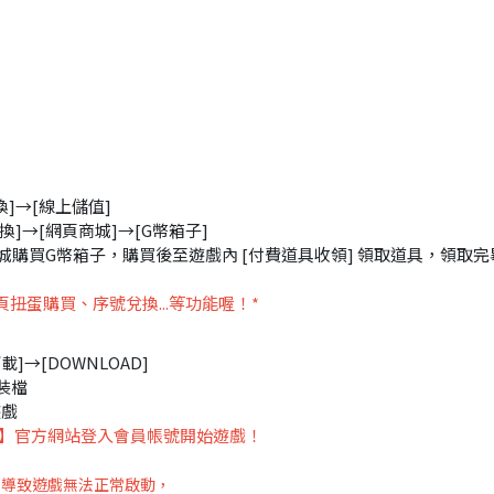
換]→[線上儲值]
換]→[網頁商城]→[G幣箱子]
商城購買G幣箱子，購買後至遊戲內 [付費道具收領] 領取道具，領取完
扭蛋購買、序號兌換...等功能喔！*
]→[DOWNLOAD]
裝檔
遊戲
】官方網站登入會員帳號開始遊戲！
er，導致遊戲無法正常啟動，