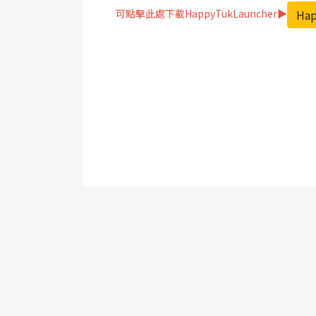
Hap
可點擊此處下載HappyTukLauncher▶