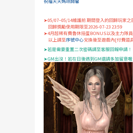
祝福天天媽咪開馨
➤05/07~05/14維護前 期間登入的回歸玩
回歸獎勵使用期限至2026-07-23 23:59
➤4月超稀有費魯休扭蛋BONUS以及主力隊
以上請至
序號中心
兌換後至遊戲內[付費道
➤若是需要重置二次密碼請至客服回報申請！
➤GM出沒！若在日後遇到GM還請多加留意喔