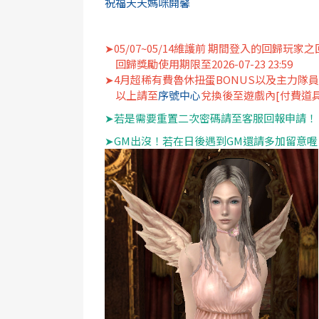
祝福天天媽咪開馨
➤05/07~05/14維護前 期間登入的回歸玩
回歸獎勵使用期限至2026-07-23 23:59
➤4月超稀有費魯休扭蛋BONUS以及主力隊
以上請至
序號中心
兌換後至遊戲內[付費道
➤若是需要重置二次密碼請至客服回報申請！
➤GM出沒！若在日後遇到GM還請多加留意喔