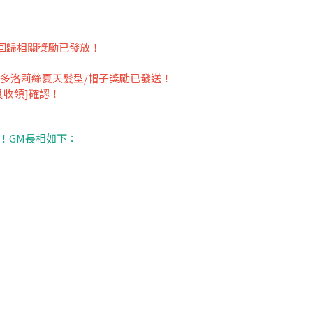
家之回歸相關獎勵已發放！
員多洛莉絲夏天髮型/帽子獎勵已發送！
具收領]確認！
！GM長相如下：