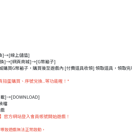
換]→[線上儲值]
換]→[網頁商城]→[G幣箱子]
商城購買G幣箱子，購買後至遊戲內 [付費道具收領] 領取道具，領取完
扭蛋購買、序號兌換...等功能喔！*
]→[DOWNLOAD]
裝檔
遊戲
】官方網站登入會員帳號開始遊戲！
er，導致遊戲無法正常啟動，