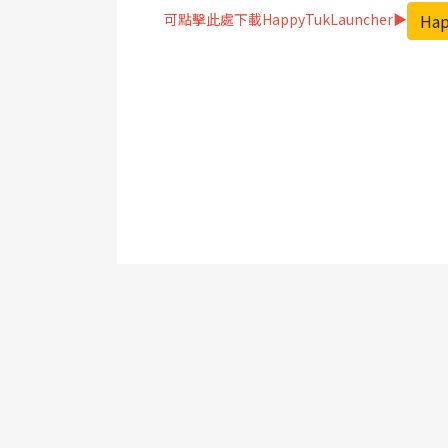
Hap
可點擊此處下載HappyTukLauncher▶