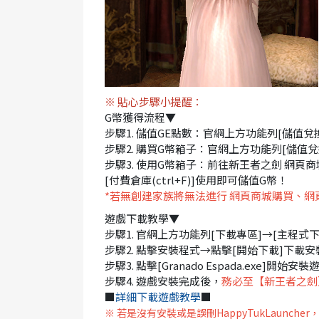
※ 貼心步驟小提醒：
G幣獲得流程▼
步驟1. 儲值GE點數：官網上方功能列[儲值兌
步驟2. 購買G幣箱子：官網上方功能列[儲值兌
步驟3. 使用G幣箱子：前往新王者之劍 網頁
[付費倉庫(ctrl+F)]使用即可儲值G幣！
*若無創建家族將無法進行 網頁商城購買、網頁
遊戲下載教學▼
步驟1. 官網上方功能列[下載專區]→[主程式下載
步驟2. 點擊安裝程式→點擊[開始下載]下載安
步驟3. 點擊[Granado Espada.exe]開始安裝
步驟4. 遊戲安裝完成後，
務必至【新王者之劍
■
詳細下載遊戲教學
■
※ 若是沒有安裝或是誤刪HappyTukLaunch