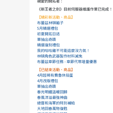
親愛的開拓者：
《新王者之劍》目前伺服器維護作業已完成！
【精彩新活動、商品】
布蕾茲林頓箱子
5月精選禮包
初夏開拓日誌
單抽出奇蹟
精選復刻禮包
我的咕咕雞不可能這麼沒力氣！
林頓角色武器製作材料減免
布蕾茲章節任務 - 章節代幣增量優惠
【已結束活動、商品】
4月超稀有費魯休扭蛋
4月改版禮包
單抽出奇蹟
春光明媚溫暖回歸
春風洋溢最強神曲
總督和海軍的特別補給
大地回春萬物復甦