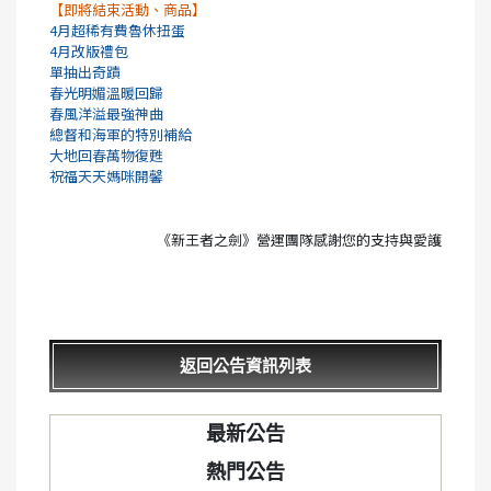
【即將結束活動、商品】
4月超稀有費魯休扭蛋
4月改版禮包
單抽出奇蹟
春光明媚溫暖回歸
春風洋溢最強神曲
總督和海軍的特別補給
大地回春萬物復甦
祝福天天媽咪開馨
《新王者之劍》營運團隊感謝您的支持與愛護
返回公告資訊列表
最新公告
熱門公告