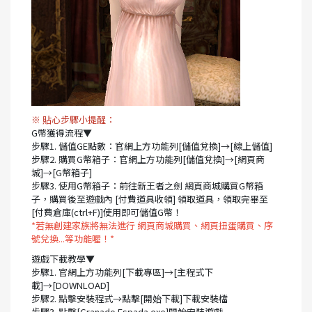
※ 貼心步驟小提醒：
G幣獲得流程▼
步驟1. 儲值GE點數：官網上方功能列[儲值兌換]→[線上儲值]
步驟2. 購買G幣箱子：官網上方功能列[儲值兌換]→[網頁商
城]→[G幣箱子]
步驟3. 使用G幣箱子：前往新王者之劍 網頁商城購買G幣箱
子，購買後至遊戲內 [付費道具收領] 領取道具，領取完畢至
[付費倉庫(ctrl+F)]使用即可儲值G幣！
*若無創建家族將無法進行 網頁商城購買、網頁扭蛋購買、序
號兌換...等功能喔！*
遊戲下載教學▼
步驟1. 官網上方功能列[下載專區]→[主程式下
載]→[DOWNLOAD]
步驟2. 點擊安裝程式→點擊[開始下載]下載安裝檔
步驟3. 點擊[Granado Espada.exe]開始安裝遊戲