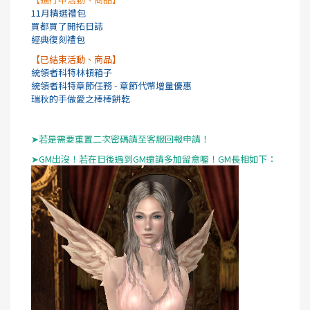
11月精選禮包
買都買了開拓日誌
經典復刻禮包
【已結束活動、商品】
統領者科特林頓箱子
統領者科特章節任務 - 章節代幣增量優惠
瑞秋的手做愛之棒棒餅乾
➤若是需要重置二次密碼請至客服回報申請！
➤GM出沒！若在日後遇到GM還請多加留意喔！GM長相如下：