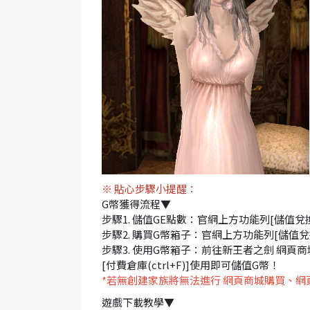
※ 貼心步驟小提醒：
G幣獲得流程▼
步驟1. 儲值GE點數：官網上方功能列[儲值兌
步驟2. 購買G幣箱子：官網上方功能列[儲值兌
步驟3. 使用G幣箱子：前往新王者之劍 網頁
[付費倉庫(ctrl+F)]使用即可儲值G幣！
*若無創建家族將無法進行 網頁商城購買、網頁
遊戲下載教學▼