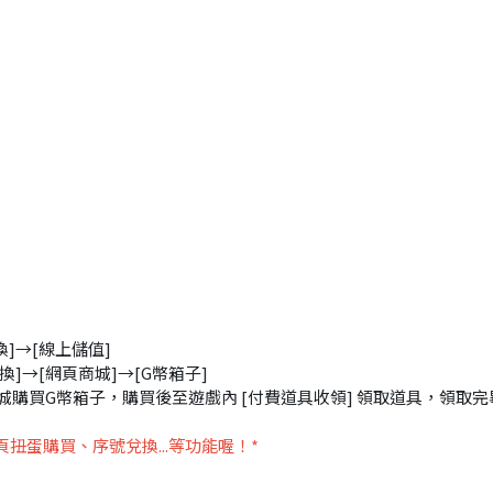
換]→[線上儲值]
換]→[網頁商城]→[G幣箱子]
商城購買G幣箱子，購買後至遊戲內 [付費道具收領] 領取道具，領取完
扭蛋購買、序號兌換...等功能喔！*