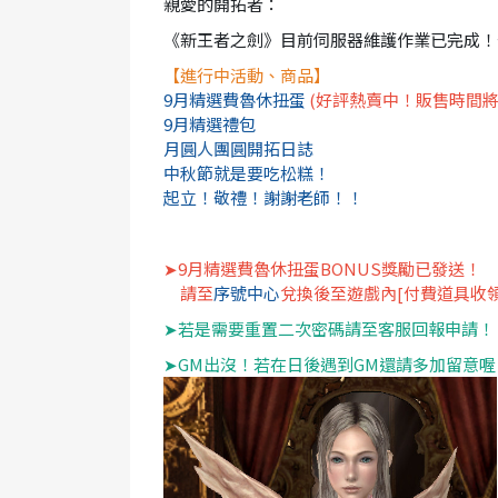
親愛的開拓者：
《新王者之劍》目前伺服器維護作業已完成！
【進行中活動、商品】
9月精選費魯休扭蛋
(好評熱賣中！販售時間將延
9月精選禮包
月圓人團圓開拓日誌
中秋節就是要吃松糕！
起立！敬禮！謝謝老師！！
➤9月精選費魯休扭蛋BONUS獎勵已發送！
請至
序號中心
兌換後至遊戲內[付費道具收領
➤若是需要重置二次密碼請至客服回報申請！
➤GM出沒！若在日後遇到GM還請多加留意喔