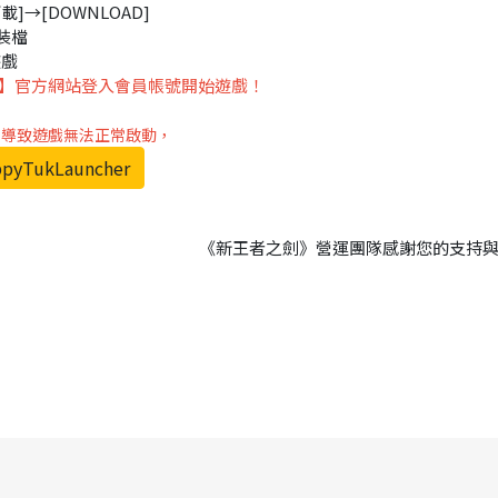
]→[DOWNLOAD]
裝檔
遊戲
】官方網站登入會員帳號開始遊戲！
er，導致遊戲無法正常啟動，
pyTukLauncher
《新王者之劍》營運團隊感謝您的支持