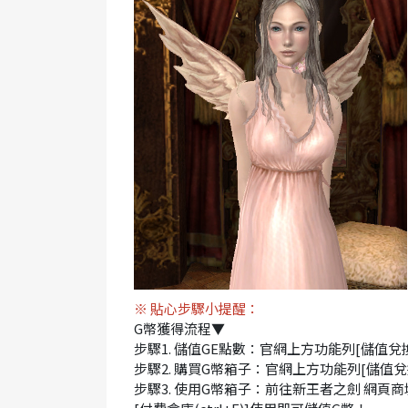
※ 貼心步驟小提醒：
G幣獲得流程▼
步驟1. 儲值GE點數：官網上方功能列[儲值兌
步驟2. 購買G幣箱子：官網上方功能列[儲值兌
步驟3. 使用G幣箱子：前往新王者之劍 網頁