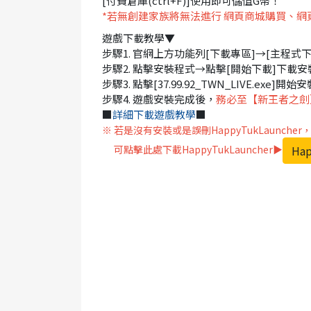
[付費倉庫(ctrl+F)]使用即可儲值G幣！
*若無創建家族將無法進行 網頁商城購買、網頁
遊戲下載教學▼
步驟1. 官網上方功能列[下載專區]→[主程式下載
步驟2. 點擊安裝程式→點擊[開始下載]下載安
步驟3. 點擊[37.99.92_TWN_LIVE.exe]開
步驟4. 遊戲安裝完成後，
務必至【新王者之劍
■
詳細下載遊戲教學
■
※ 若是沒有安裝或是誤刪HappyTukLaunch
Hap
可點擊此處下載HappyTukLauncher▶