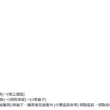
換]→[線上儲值]
換]→[網頁商城]→[G幣箱子]
商城購買G幣箱子，購買後至遊戲內 [付費道具收領] 領取道具，領取完