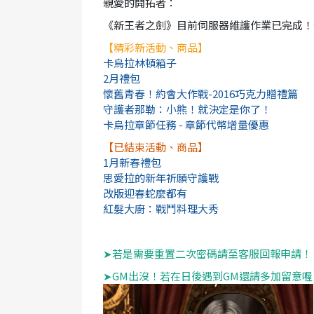
親愛的開拓者：
《新王者之劍》目前伺服器維護作業已完成！
【精彩新活動、商品】
卡烏拉林頓箱子
2月禮包
懷舊青春！約會大作戰-2016巧克力贈禮篇
守護者那勒：小熊！就決定是你了！
卡烏拉章節任務 - 章節代幣增量優惠
【已結束活動、商品】
1月新春禮包
思愛拉的新年祈願守護戰
改版迎春蛇麼都有
紅髮大廚：戰鬥料理大秀
➤若是需要重置二次密碼請至客服回報申請！
➤GM出沒！若在日後遇到GM還請多加留意喔