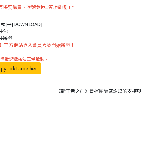
扭蛋購買、序號兌換...等功能喔！*
]→[DOWNLOAD]
裝包
始安裝遊戲
】官方網站登入會員帳號開始遊戲！
er，導致遊戲無法正常啟動，
pyTukLauncher
《新王者之劍》營運團隊感謝您的支持