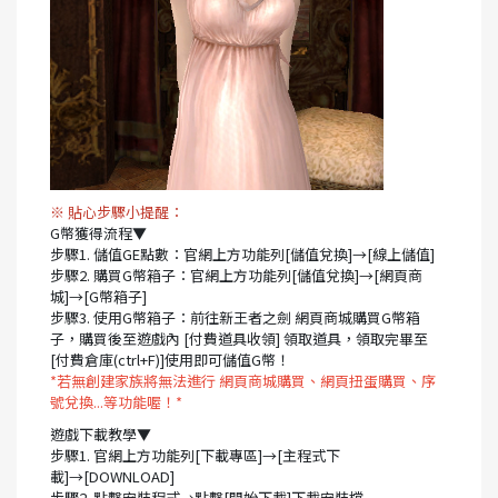
※ 貼心步驟小提醒：
G幣獲得流程▼
步驟1. 儲值GE點數：官網上方功能列[儲值兌換]→[線上儲值]
步驟2. 購買G幣箱子：官網上方功能列[儲值兌換]→[網頁商
城]→[G幣箱子]
步驟3. 使用G幣箱子：前往新王者之劍 網頁商城購買G幣箱
子，購買後至遊戲內 [付費道具收領] 領取道具，領取完畢至
[付費倉庫(ctrl+F)]使用即可儲值G幣！
*若無創建家族將無法進行 網頁商城購買、網頁扭蛋購買、序
號兌換...等功能喔！*
遊戲下載教學▼
步驟1. 官網上方功能列[下載專區]→[主程式下
載]→[DOWNLOAD]
步驟2. 點擊安裝程式→點擊[開始下載]下載安裝檔