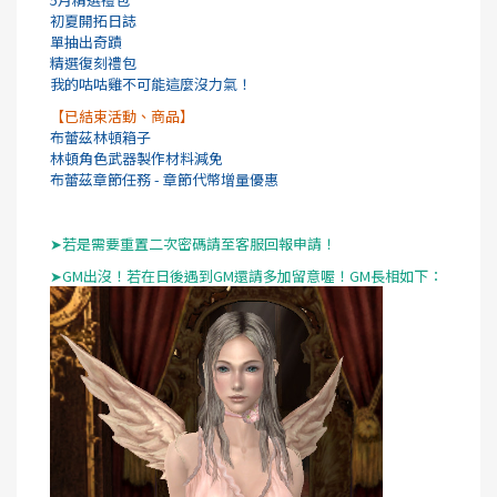
初夏開拓日誌
單抽出奇蹟
精選復刻禮包
我的咕咕雞不可能這麼沒力氣！
【已結束活動、商品】
布蕾茲林頓箱子
林頓角色武器製作材料減免
布蕾茲章節任務 - 章節代幣增量優惠
➤若是需要重置二次密碼請至客服回報申請！
➤GM出沒！若在日後遇到GM還請多加留意喔！GM長相如下：