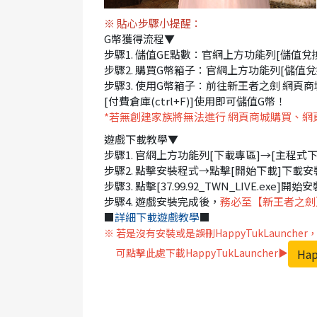
※ 貼心步驟小提醒：
G幣獲得流程▼
步驟1. 儲值GE點數：官網上方功能列[儲值兌
步驟2. 購買G幣箱子：官網上方功能列[儲值兌
步驟3. 使用G幣箱子：前往新王者之劍 網頁
[付費倉庫(ctrl+F)]使用即可儲值G幣！
*若無創建家族將無法進行 網頁商城購買、網頁
遊戲下載教學▼
步驟1. 官網上方功能列[下載專區]→[主程式下載
步驟2. 點擊安裝程式→點擊[開始下載]下載安
步驟3. 點擊[37.99.92_TWN_LIVE.exe]開
步驟4. 遊戲安裝完成後，
務必至【新王者之劍
■
詳細下載遊戲教學
■
※ 若是沒有安裝或是誤刪HappyTukLaunch
Hap
可點擊此處下載HappyTukLauncher▶