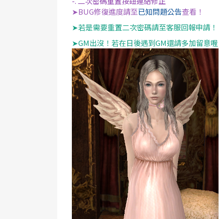
-. 二次密碼重置按鈕連結修正
➤BUG修復進度請至
已知問題公告
查看！
➤若是需要重置二次密碼請至客服回報申請！
➤GM出沒！若在日後遇到GM還請多加留意喔