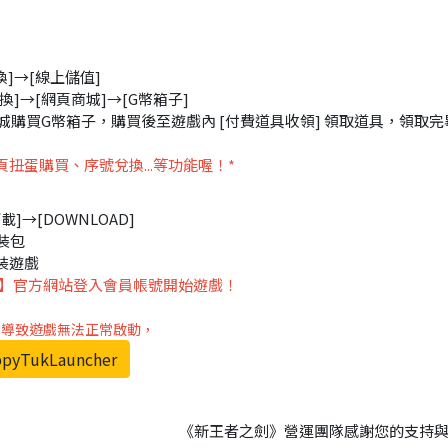
換]→[線上儲值]
換]→[網頁商城]→[G幣箱子]
商城購買G幣箱子，購買後至遊戲內 [付費道具收領] 領取道具，領取完
扭蛋購買、序號兌換...等功能喔！*
]→[DOWNLOAD]
裝包
始安裝遊戲
】官方網站登入會員帳號開始遊戲！
er，導致遊戲無法正常啟動，
pyTukLauncher
《新王者之劍》營運團隊感謝您的支持