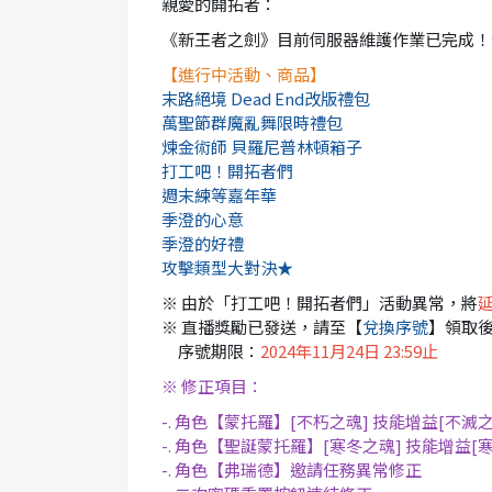
親愛的開拓者：
《新王者之劍》目前伺服器維護作業已完成！
【進行中活動、商品】
末路絕境 Dead End改版禮包
萬聖節群魔亂舞限時禮包
煉金術師 貝羅尼普林頓箱子
打工吧！開拓者們
週末練等嘉年華
季澄的心意
季澄的好禮
攻擊類型大對決★
※ 由於「打工吧！開拓者們」活動異常，將
延
※ 直播獎勵已發送，請至【
兌換序號
】領取
序號期限：
2024年11月24日 23:59止
※ 修正項目：
-. 角色【蒙托羅】[不朽之魂] 技能增益[不滅
-. 角色【聖誕蒙托羅】[寒冬之魂] 技能增益[
-. 角色【弗瑞德】邀請任務異常修正