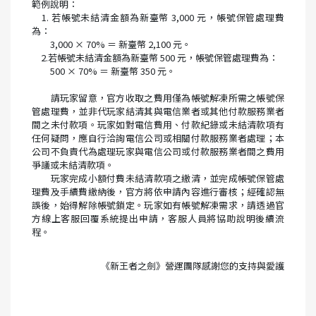
範例說明：
1. 若帳號未結清金額為新臺幣 3,000 元，帳號保管處理費
為：
3,000 × 70% ＝ 新臺幣 2,100 元。
2.若帳號未結清金額為新臺幣 500 元，帳號保管處理費為：
500 × 70% ＝ 新臺幣 350 元。
請玩家留意，官方收取之費用僅為帳號解凍所需之帳號保
管處理費，並非代玩家結清其與電信業者或其他付款服務業者
間之未付款項。玩家如對電信費用、付款紀錄或未結清款項有
任何疑問，應自行洽詢電信公司或相關付款服務業者處理；本
公司不負責代為處理玩家與電信公司或付款服務業者間之費用
爭議或未結清款項。
玩家完成小額付費未結清款項之繳清，並完成帳號保管處
理費及手續費繳納後，官方將依申請內容進行審核；經確認無
誤後，始得解除帳號鎖定。玩家如有帳號解凍需求，請透過官
方線上客服回覆系統提出申請，客服人員將協助說明後續流
程。
《新王者之劍》營運團隊感謝您的支持與愛護