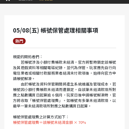
05/08(五) 帳號保管處理相關事項
熱門
親愛的開拓者們：
若帳號涉及小額付費帳款未結清，官方將暫時鎖定該帳號
及其遊戲資料等相關電磁紀錄，並代為保管。玩家應先自行向
電信業者或相關付款服務業者結清未付款項後，始得向官方申
請帳號解凍。
由於帳號及資料保管期間將產生系統維護及管理成本，若
帳號因小額付費帳款未結清而遭鎖定，自該筆未結清款項所對
應之點數購買日起算逾 6 個月，玩家日後申請帳號解凍時，官
方將收取「帳號保管處理費」。如帳號有多筆未結清款項，以
最早一筆未結清款項所對應之點數購買日起算。
帳號保管處理費之計算方式如下：
帳號保管處理費＝該帳號未結清金額 × 70%