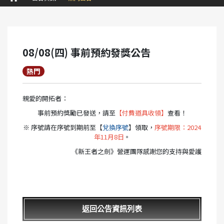
08/08(四) 事前預約發獎公告
熱門
親愛的開拓者：
事前預約獎勵已發送，請至
【付費道具收領】
查看！
※ 序號請在序號到期前至【
兌換序號
】領取，
序號期限：2024
年11月8日
。
《新王者之劍》營運團隊感謝您的支持與愛護
返回公告資訊列表